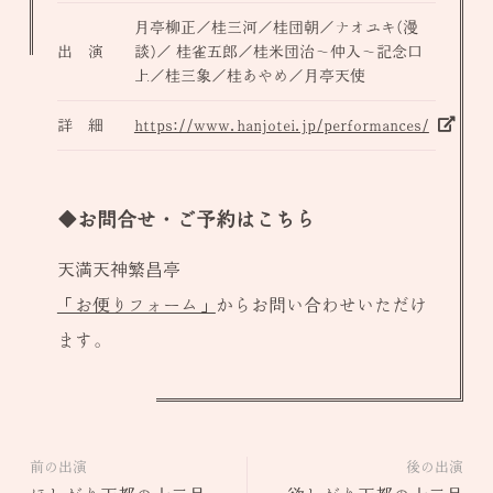
月亭柳正／桂三河／桂団朝／ナオユキ(漫
出 演
談)／ 桂雀五郎／桂米団治～仲入～記念口
上／桂三象／桂あやめ／月亭天使
詳 細
https://www.hanjotei.jp/performances/
◆お問合せ・ご予約はこちら
天満天神繁昌亭
「お便りフォーム」
からお問い合わせいただけ
ます。
前の出演
後の出演