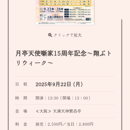
クリックで拡大
月亭天使噺家15周年記念〜翔ぶト
リウィーク〜
2025年9月22日 (月)
日 程
時 間
開演：13:30（開場：13：00）
会 場
≪大阪≫ 天満天神繁昌亭
料 金
前売：2,500円／当日：2,800円